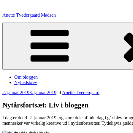
Videre
til
Anette Tvedergaard Madsen
indhold
Om bloggen
Nyhedsbrev
Udgivet
2. januar 2019
3. januar 2019
af
Anette Tvedergaard
den
Nytårsfortsæt: Liv i bloggen
I dag er det d. 2. januar 2019, og store dele af min dag i går blev br
mennesker var virkelig kreative ud i nytårsfortsætter. Tydeligvis gælder