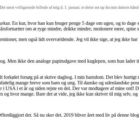
Det mest vellignende billede af mig d. 1. januar; er dette set up fra min datters hånd
kur. En kur, hvor han kun bruger penge 5 dage om ugen, og to dage sle
årsfortsætter om at ryge mindre, drikke mindre, motionere mere, spise 
tioner, men også lidt overvældende. Jeg vil ikke sige, at jeg ikke har 
og. Men ikke den analoge papirudgave med kuglepen, som hun lader til a
kelt forkølet forsøg på at skrive dagbog. I min barndom. Det blev hurtigt
s ufattelig mange breve som barn og ung. Til danske og udenlandske pen
ir i USA i et år og siden rejste en del. Der var modtagere af mine ord! D
g hvor mange. Bare det at vide, jeg ikke kun skriver til mig selv, og 
ffentliggjort det. Så nu sker det. 2019 bliver året med liv på denne blo