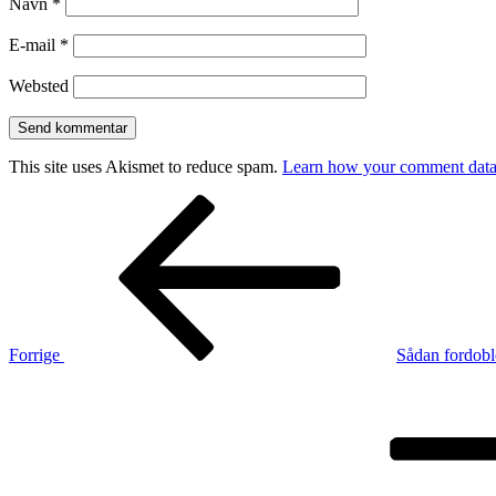
Navn
*
E-mail
*
Websted
This site uses Akismet to reduce spam.
Learn how your comment data 
Indlægsnavigation
Forrige
indlæg
Forrige
Sådan fordobl
Næste
indlæg