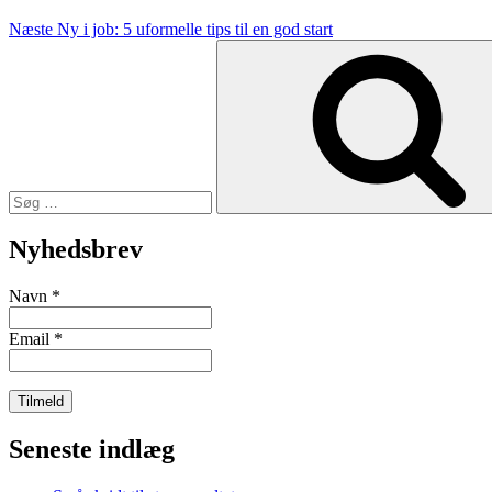
Næste
Ny i job: 5 uformelle tips til en god start
Søg
efter:
Nyhedsbrev
Navn
*
Email
*
Seneste indlæg