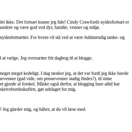
.
t ikke. Det fortsæt kunne jeg lide! Cindy Crawfords nytårsfortsæt er
sundere og være god ved dyr, familie, venner og miljø.
nytårsfortsætter. For hvem vil stå ved at være fuldstændig tanke- og
t vælge. Jeg oversætter frit dagbog til at blogge.
 meget meget kedeligt. I dag tænker jeg, at det var fordi jeg ikke havde
nevenner (gad vide, om pennevenner stadig findes?), til mine
et gjorde al forskel. Måske også derfor, at blogging bare altid har
skrivebordsskuffen, gør udslaget for mig.
g! Jeg glæder mig, og håber, at du vil læse med.