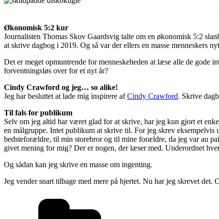
Økonomisk 5:2 kur
Journalisten Thomas Skov Gaardsvig talte om en økonomisk 5:2 slanke
at skrive dagbog i 2019. Og så var der ellers en masse menneskers nyt
Det er meget opmuntrende for menneskeheden at læse alle de gode inten
forventningsløs over for et nyt år?
Cindy Crawford og jeg… so alike!
Jeg har besluttet at lade mig inspirere af
Cindy Crawford
. Skrive dagb
Til fals for publikum
Selv om jeg altid har været glad for at skrive, har jeg kun gjort et en
en målgruppe. Intet publikum at skrive til. For jeg skrev eksempelvi
bedsteforældre, til min storebror og til mine forældre, da jeg var au pa
givet mening for mig? Der er nogen, der læser med. Underordnet hvem o
Og sådan kan jeg skrive en masse om ingenting.
Jeg vender snart tilbage med mere på hjertet. Nu har jeg skrevet det. O
Kategorier