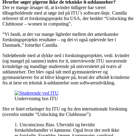
Hvorfor søger pigerne ikke de tekniske it-uddannelser?
Der er mange årsager til, at kvinder tidligere har været
tilbageholdende med at søge ind på ITU’s software-linje. Camilla
refererer til et forskningsprojekt fra USA, der hedder “Unlocking the
Clubhouse – women in computing”.
“Vi fandt, at der var mange ligheder mellem det amerikanske
forskningsprojekts resultater – og det vi også oplevede her i
Danmark,” fortæller Camilla.
Sideløbende med at dykke ned i forskningsprojekter, vedr. kvinder
(og mangel på samme) inden for it, interviewede ITU nuværende
kvindelige og mandlige studerende på universitetet på tværs af
uddannelser. Der blev også talt med gymnasieelever og
gymnasielærere for at blive klogere på, hvad der afholdt kvinderne
fra at læse en teknisk it-uddannelse som softwareudvikling.
Undervisning hos ITU
Her er listet erfaringer fra ITU og fra den internationale forskning
(ovenfor omtalte “Unlocking the Clubhouse”):
1. Unconscious Bias. Ubevidst og bevidst
forskelsbehandler vi kønnene. Også hvor der reelt ikke
er forskelle. Forældre, lærere, kammerater, samfund