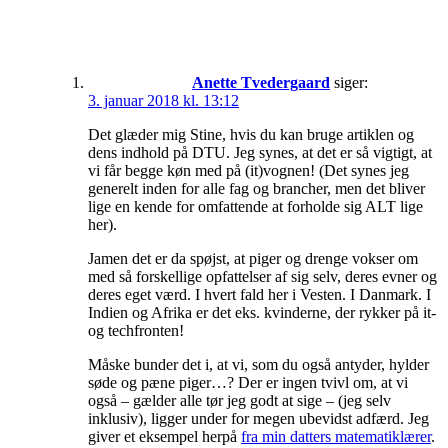
Anette Tvedergaard
siger:
3. januar 2018 kl. 13:12
Det glæder mig Stine, hvis du kan bruge artiklen og
dens indhold på DTU. Jeg synes, at det er så vigtigt, at
vi får begge køn med på (it)vognen! (Det synes jeg
generelt inden for alle fag og brancher, men det bliver
lige en kende for omfattende at forholde sig ALT lige
her).
Jamen det er da spøjst, at piger og drenge vokser om
med så forskellige opfattelser af sig selv, deres evner og
deres eget værd. I hvert fald her i Vesten. I Danmark. I
Indien og Afrika er det eks. kvinderne, der rykker på it-
og techfronten!
Måske bunder det i, at vi, som du også antyder, hylder
søde og pæne piger…? Der er ingen tvivl om, at vi
også – gælder alle tør jeg godt at sige – (jeg selv
inklusiv), ligger under for megen ubevidst adfærd. Jeg
giver et eksempel herpå
fra min datters matematiklærer
.