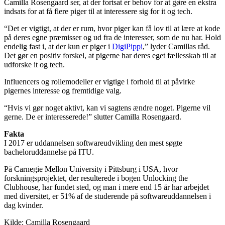
Camilla Rosengaard ser, at der fortsat er behov for at gøre en ekstra
indsats for at få flere piger til at interessere sig for it og tech.
“Det er vigtigt, at der er rum, hvor piger kan få lov til at lære at kode
på deres egne præmisser og ud fra de interesser, som de nu har. Hold
endelig fast i, at der kun er piger i
DigiPippi
,” lyder Camillas råd.
Det gør en positiv forskel, at pigerne har deres eget fællesskab til at
udforske it og tech.
Influencers og rollemodeller er vigtige i forhold til at påvirke
pigernes interesse og fremtidige valg.
“Hvis vi gør noget aktivt, kan vi sagtens ændre noget. Pigerne vil
gerne. De er interesserede!” slutter Camilla Rosengaard.
Fakta
I 2017 er uddannelsen softwareudvikling den mest søgte
bacheloruddannelse på ITU.
På Carnegie Mellon University i Pittsburg i USA, hvor
forskningsprojektet, der resulterede i bogen Unlocking the
Clubhouse, har fundet sted, og man i mere end 15 år har arbejdet
med diversitet, er 51% af de studerende på softwareuddannelsen i
dag kvinder.
Kilde: Camilla Rosengaard