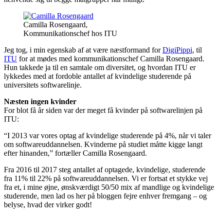
Camilla Rosengaard,
Kommunikationschef hos ITU
Jeg tog, i min egenskab af at være næstformand for
DigiPippi
, til
ITU
for at mødes med kommunikationschef Camilla Rosengaard.
Hun takkede ja til en samtale om diversitet, og hvordan ITU er
lykkedes med at fordoble antallet af kvindelige studerende på
universitets softwarelinje.
Næsten ingen kvinder
For blot få år siden var der meget få kvinder på softwarelinjen på
ITU:
“I 2013 var vores optag af kvindelige studerende på 4%, når vi taler
om softwareuddannelsen. Kvinderne på studiet måtte kigge langt
efter hinanden,” fortæller Camilla Rosengaard.
Fra 2016 til 2017 steg antallet af optagede, kvindelige, studerende
fra 11% til 22% på softwareuddannelsen. Vi er fortsat et stykke vej
fra et, i mine øjne, ønskværdigt 50/50 mix af mandlige og kvindelige
studerende, men lad os her på bloggen fejre enhver fremgang – og
belyse, hvad der virker godt!