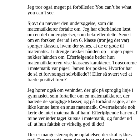
Jeg tror også meget på forbilleder: You can’t be what
you can’t see.
Sjovt du nævner den undersøgelse, som din
matematiklærer fortalte om. Jeg har efterhånden læst
om en del undersøgelser, som bekræfter dette. Senest
om en forsker, der ud i en 6. klasse (tror jeg det var)
spørger klassen, hvem der synes, at de er gode til
matematik. Ti drenge rækker hånden op – ingen piger
rækker hånden om. Efterfølgende beder hun
matematiklæreren vise klassens karakterer. Topscorerne
i matematik var piger! Jamen for pokker. Hvorfor har
de så et forvrænget selvbillede?! Eller så svært ved at
træde positivt frem?
Jeg hører også om veninder, der gik på sproglig linje i
gymnasiet, som fortæller om en matematiklærer, der
hadede de sproglige klasser, og på forhånd sagde, at de
ikke kunne lære en snus matematik. Overraskende nok
lærte de intet matematik af ham! Efterfølgende har en af
mine veninder taget kursus i matematik, og fundet ud
af, at hun faktisk er virkelig god til det!
Der er mange stereoptype opfattelser, der skal rykkes