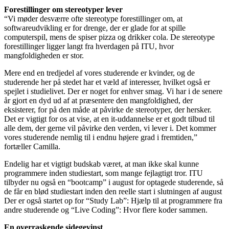
Forestillinger om stereotyper lever
“Vi møder desværre ofte stereotype forestillinger om, at
softwareudvikling er for drenge, der er glade for at spille
computerspil, mens de spiser pizza og drikker cola. De stereotype
forestillinger ligger langt fra hverdagen på ITU, hvor
mangfoldigheden er stor.
Mere end en tredjedel af vores studerende er kvinder, og de
studerende her på stedet har et væld af interesser, hvilket også er
spejlet i studielivet. Der er noget for enhver smag. Vi har i de senere
år gjort en dyd ud af at præsentere den mangfoldighed, der
eksisterer, for på den måde at påvirke de stereotyper, der hersker.
Det er vigtigt for os at vise, at en it-uddannelse er et godt tilbud til
alle dem, der gerne vil påvirke den verden, vi lever i. Det kommer
vores studerende nemlig til i endnu højere grad i fremtiden,”
fortæller Camilla.
Endelig har et vigtigt budskab været, at man ikke skal kunne
programmere inden studiestart, som mange fejlagtigt tror. ITU
tilbyder nu også en “bootcamp” i august for optagede studerende, så
de får en blød studiestart inden den reelle start i slutningen af august
Der er også startet op for “Study Lab”: Hjælp til at programmere fra
andre studerende og “Live Coding”: Hvor flere koder sammen.
En overraskende sidegevinst