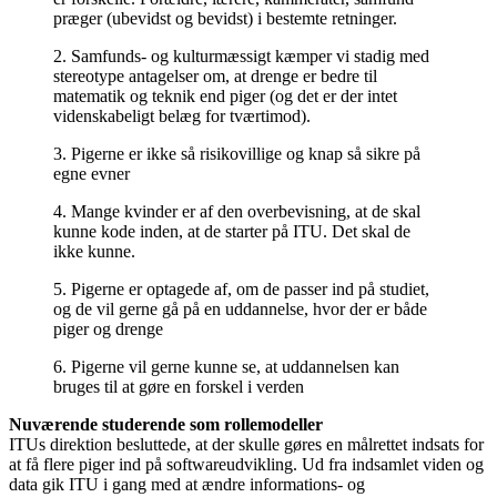
præger (ubevidst og bevidst) i bestemte retninger.
2. Samfunds- og kulturmæssigt kæmper vi stadig med
stereotype antagelser om, at drenge er bedre til
matematik og teknik end piger (og det er der intet
videnskabeligt belæg for tværtimod).
3. Pigerne er ikke så risikovillige og knap så sikre på
egne evner
4. Mange kvinder er af den overbevisning, at de skal
kunne kode inden, at de starter på ITU. Det skal de
ikke kunne.
5. Pigerne er optagede af, om de passer ind på studiet,
og de vil gerne gå på en uddannelse, hvor der er både
piger og drenge
6. Pigerne vil gerne kunne se, at uddannelsen kan
bruges til at gøre en forskel i verden
Nuværende studerende som rollemodeller
ITUs direktion besluttede, at der skulle gøres en målrettet indsats for
at få flere piger ind på softwareudvikling. Ud fra indsamlet viden og
data gik ITU i gang med at ændre informations- og