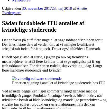
Nyhedsbrev
Udgivet den
30. november 2017
23. maj 2019
af
Anette
Tvedergaard
Sådan fordoblede ITU antallet af
kvindelige studerende
Der er fokus på at få flere unge til at søge uddannelser inden for it.
Der tales i store dele af verden om, at vi mangler kvalificeret
arbejdskraft inden for it og tech. Det er også tilfældet i Danmark.
Et helt oplagt sted at starte, i jagten på nu- og fremtidens
medarbejdere, er at få flere kvinder til at søge optagelse på it- og
tech uddannelser. For der er en tydelig skævvridning i dag. Langt
flere mandlige studerende end kvinder.
Der er en stigning i antallet af kvindelige studerende hos ITU
Ved at sætte begge køn i spil kommer vi langt længere med de
fremtidige årgange. Produkter/løsninger/services bliver bedre, når
udviklerne består af både kvindelige og mandelige perspektiver – og
endelig har ethvert produkt en større målgruppe, hvis det kan
henvende sig til begge målgrupper når muligt.