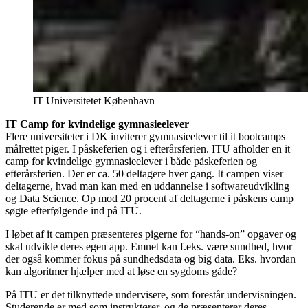
IT Universitetet København
IT Camp for kvindelige gymnasieelever
Flere universiteter i DK inviterer gymnasieelever til it bootcamps
målrettet piger. I påskeferien og i efterårsferien. ITU afholder en it
camp for kvindelige gymnasieelever i både påskeferien og
efterårsferien. Der er ca. 50 deltagere hver gang. It campen viser
deltagerne, hvad man kan med en uddannelse i softwareudvikling
og Data Science. Op mod 20 procent af deltagerne i påskens camp
søgte efterfølgende ind på ITU.
I løbet af it campen præsenteres pigerne for “hands-on” opgaver og
skal udvikle deres egen app. Emnet kan f.eks. være sundhed, hvor
der også kommer fokus på sundhedsdata og big data. Eks. hvordan
kan algoritmer hjælper med at løse en sygdoms gåde?
På ITU er det tilknyttede undervisere, som forestår undervisningen.
Studerende er med som instruktører, og de præsenterer deres