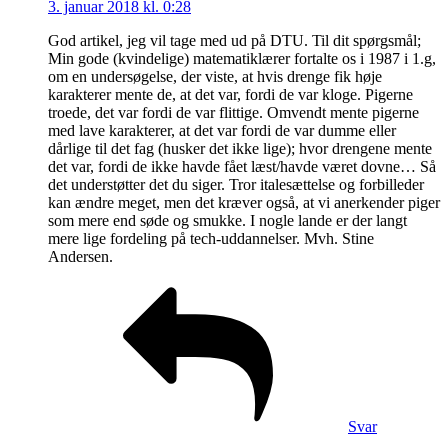
3. januar 2018 kl. 0:28
God artikel, jeg vil tage med ud på DTU. Til dit spørgsmål;
Min gode (kvindelige) matematiklærer fortalte os i 1987 i 1.g,
om en undersøgelse, der viste, at hvis drenge fik høje
karakterer mente de, at det var, fordi de var kloge. Pigerne
troede, det var fordi de var flittige. Omvendt mente pigerne
med lave karakterer, at det var fordi de var dumme eller
dårlige til det fag (husker det ikke lige); hvor drengene mente
det var, fordi de ikke havde fået læst/havde været dovne… Så
det understøtter det du siger. Tror italesættelse og forbilleder
kan ændre meget, men det kræver også, at vi anerkender piger
som mere end søde og smukke. I nogle lande er der langt
mere lige fordeling på tech-uddannelser. Mvh. Stine
Andersen.
Svar