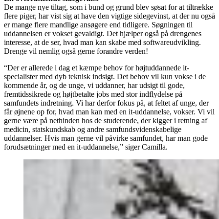
De mange nye tiltag, som i bund og grund blev søsat for at tiltrække
flere piger, har vist sig at have den vigtige sidegevinst, at der nu også
er mange flere mandlige ansøgere end tidligere. Søgningen til
uddannelsen er vokset gevaldigt. Det hjælper også på drengenes
interesse, at de ser, hvad man kan skabe med softwareudvikling.
Drenge vil nemlig også gerne forandre verden!
“Der er allerede i dag et kæmpe behov for højtuddannede it-
specialister med dyb teknisk indsigt. Det behov vil kun vokse i de
kommende år, og de unge, vi uddanner, har udsigt til gode,
fremtidssikrede og højtbetalte jobs med stor indflydelse på
samfundets indretning. Vi har derfor fokus på, at feltet af unge, der
får øjnene op for, hvad man kan med en it-uddannelse, vokser. Vi vil
gerne være på nethinden hos de studerende, der kigger i retning af
medicin, statskundskab og andre samfundsvidenskabelige
uddannelser. Hvis man gerne vil påvirke samfundet, har man gode
forudsætninger med en it-uddannelse,” siger Camilla.