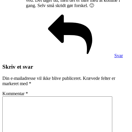
ved. Det tager tid, men det er bare med at komme i
gang. Selv små skridt gør forskel. 🙂
Svar
Skriv et svar
Din e-mailadresse vil ikke blive publiceret.
Krævede felter er
markeret med
*
Kommentar
*