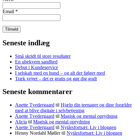
Email
*
Seneste indlæg
Små skridt til store resultater
En ubekvem sandhed
Debut i Kundeservice
I selskab med en hund – og alt der følger med
Træk vejret – det er gratis og gør dig godt
Seneste kommentarer
Anette Tvedergaard
til
Hjælp din teenager og dine forældre
med at blive digitale i selvbetjening
Anette Tvedergaard
til
Magisk og mental oprydning
Alicia
til
Magisk og mental oprydning
Anette Tvedergaard
til
Nytårsfortsæt: Liv i bloggen
Henny Nordahl Møller
til
Nytårsfortsæt: Liv i bloggen