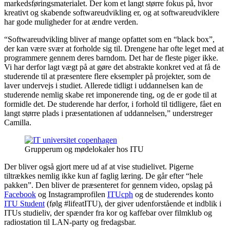
markedsføringsmaterialet. Der kom et langt større fokus på, hvor
kreativt og skabende softwareudvikling er, og at softwareudviklere
har gode muligheder for at ændre verden.
“Softwareudvikling bliver af mange opfattet som en “black box”,
der kan være svær at forholde sig til. Drengene har ofte leget med at
programmere gennem deres barndom. Det har de fleste piger ikke.
Vi har derfor lagt vægt på at gøre det abstrakte konkret ved at få de
studerende til at præsentere flere eksempler på projekter, som de
laver undervejs i studiet. Allerede tidligt i uddannelsen kan de
studerende nemlig skabe ret imponerende ting, og de er gode til at
formidle det. De studerende har derfor, i forhold til tidligere, fået en
langt større plads i præsentationen af uddannelsen,” understreger
Camilla.
Grupperum og mødelokaler hos ITU
Der bliver også gjort mere ud af at vise studielivet. Pigerne
tiltrækkes nemlig ikke kun af faglig læring. De går efter “hele
pakken”. Den bliver de præsenteret for gennem video, opslag på
Facebook
og Instagramprofilen
ITUcph
og de studerendes konto
ITU Student
(følg #lifeatITU), der giver udenforstående et indblik i
ITUs studieliv, der spænder fra kor og kaffebar over filmklub og
radiostation til LAN-party og fredagsbar.