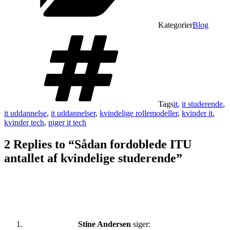
Kategorier
Blog
Tags
it
,
it studerende
,
it uddannelse
,
it uddannelser
,
kvindelige rollemodeller
,
kvinder it
,
kvinder tech
,
piger it tech
2 Replies to “Sådan fordoblede ITU
antallet af kvindelige studerende”
Stine Andersen
siger: