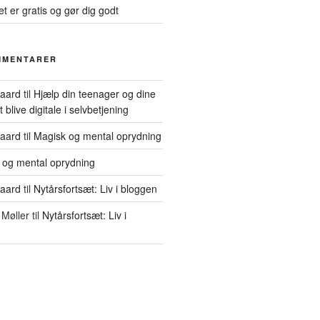
et er gratis og gør dig godt
MMENTARER
gaard
til
Hjælp din teenager og dine
blive digitale i selvbetjening
gaard
til
Magisk og mental oprydning
 og mental oprydning
gaard
til
Nytårsfortsæt: Liv i bloggen
Møller
til
Nytårsfortsæt: Liv i