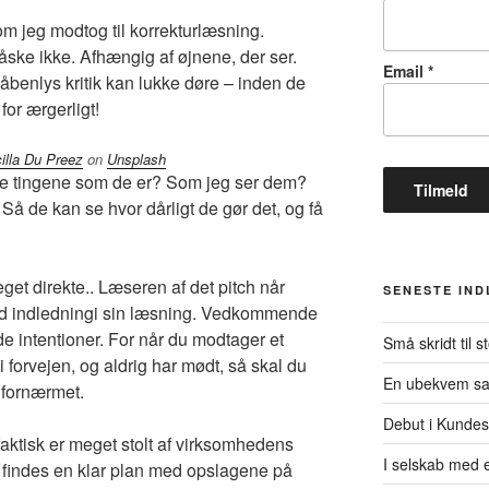
 som jeg modtog til korrekturlæsning.
ke ikke. Afhængig af øjnene, der ser.
Email
*
benlys kritik kan lukke døre – inden de
for ærgerligt!
cilla Du Preez
on
Unsplash
lle tingene som de er? Som jeg ser dem?
å de kan se hvor dårligt de gør det, og få
eget direkte.. Læseren af det pitch når
SENESTE IN
nd indledningi sin læsning. Vedkommende
 intentioner. For når du modtager et
Små skridt til s
i forvejen, og aldrig har mødt, så skal du
En ubekvem s
 fornærmet.
Debut i Kundes
aktisk er meget stolt af virksomhedens
I selskab med e
 findes en klar plan med opslagene på