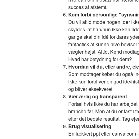
succes af afstemt.
Kom forbi personlige “synsni
Du vil altid møde nogen, der ikke
skyldes, at han/hun ikke kan lide
gange skal din idé forklares yder
fantastisk at kunne hive bevise
vægter højst. Altid. Kend modta
Hvad har betydning for dem?
Hvordan vil du, eller andre, e
Som modtager køber du også ind 
ikke kun forbliver en god ide/his
og bliver eksekveret.
Vær ærlig og transparent
Fortæl hvis ikke du har arbejdet
branche før. Men at du er fast i t
efter det bedste resultat. Tag eje
Brug visualisering
En lækkert ppt eller canva.com 