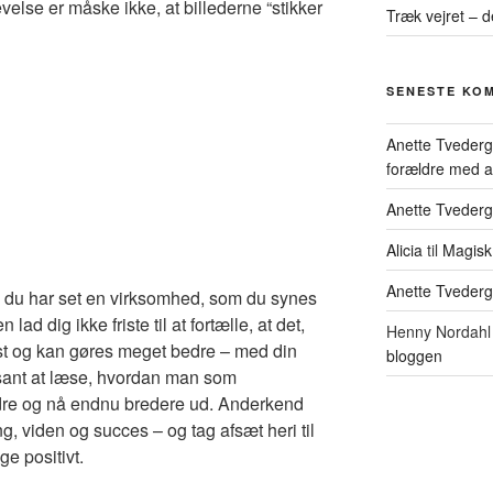
else er måske ikke, at billederne “stikker
Træk vejret – d
SENESTE KO
Anette Tveder
forældre med at 
Anette Tveder
Alicia
til
Magisk
Anette Tveder
ordi du har set en virksomhed, som du synes
ad dig ikke friste til at fortælle, at det,
Henny Nordahl 
t og kan gøres meget bedre – med din
bloggen
ssant at læse, hvordan man som
dre og nå endnu bredere ud. Anderkend
ng, viden og succes – og tag afsæt heri til
ge positivt.