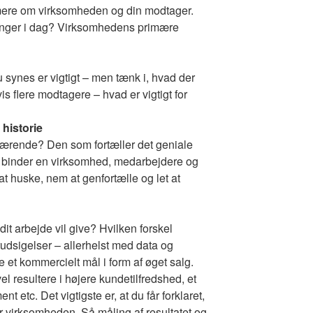
 mere om virksomheden og din modtager.
inger i dag? Virksomhedens primære
u synes er vigtigt – men tænk i, hvad der
Hvis flere modtagere – hvad er vigtigt for
 historie
bærende? Den som fortæller det geniale
r binder en virksomhed, medarbejdere og
 huske, nem at genfortælle og let at
 dit arbejde vil give? Hvilken forskel
rudsigelser – allerhelst med data og
e et kommercielt mål i form af øget salg.
el resultere i højere kundetilfredshed, et
 etc. Det vigtigste er, at du får forklaret,
r virksomheden. Så måling af resultatet og