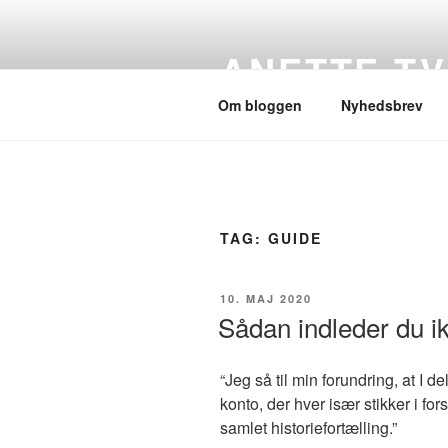
Videre
til
ANETTE T
indhold
Om bloggen
Nyhedsbrev
TAG:
GUIDE
UDGIVET
10. MAJ 2020
DEN
Sådan indleder du ik
“Jeg så til min forundring, at I d
konto, der hver især stikker i fo
samlet historiefortælling.”