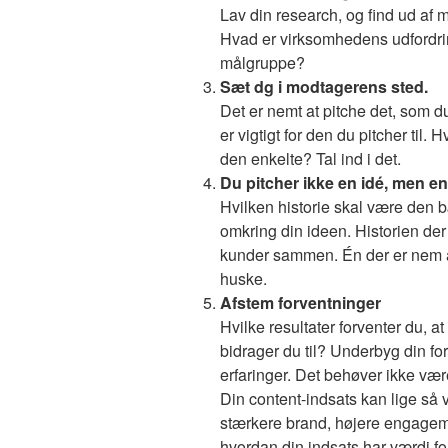
Lav din research, og find ud af
Hvad er virksomhedens udfordr
målgruppe?
Sæt dg i modtagerens sted.
Det er nemt at pitche det, som d
er vigtigt for den du pitcher til. 
den enkelte? Tal ind i det.
Du pitcher ikke en idé, men en
Hvilken historie skal være den 
omkring din ideen. Historien de
kunder sammen. Én der er nem at
huske.
Afstem forventninger
Hvilke resultater forventer du, at
bidrager du til? Underbyg din fo
erfaringer. Det behøver ikke vær
Din content-indsats kan lige så v
stærkere brand, højere engagement
hvordan din indsats har værdi fo