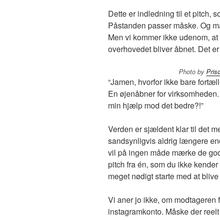
Dette er indledning til et pitch,
Påstanden passer måske. Og mås
Men vi kommer ikke udenom, at å
overhovedet bliver åbnet. Det er 
Photo by
Pris
“Jamen, hvorfor ikke bare fortæ
En øjenåbner for virksomheden. S
min hjælp mod det bedre?!”
Verden er sjældent klar til det m
sandsynligvis aldrig længere e
vil på ingen måde mærke de gode
pitch fra én, som du ikke kender 
meget nødigt starte med at blive
Vi aner jo ikke, om modtageren f
instagramkonto. Måske der reelt