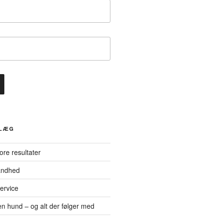
DLÆG
tore resultater
andhed
ervice
n hund – og alt der følger med