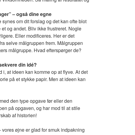
nger” – også dine egne
 synes om dit forslag og det kan ofte blot
 et og andet. Bliv ikke frustreret. Nogle
ligere. Eller modificeres. Her er det
r fra selve målgruppen frem. Målgruppen
gers målgruppe. Hvad efterspørger de?
ksekvere din idé?
i, at ideen kan komme op at flyve. At det
torie på et stykke papir. Men at ideen kan
 med den type opgave før eller den
roen på opgaven, og har mod til at stile
rskab af historien!
– vores øjne er glad for smuk indpakning