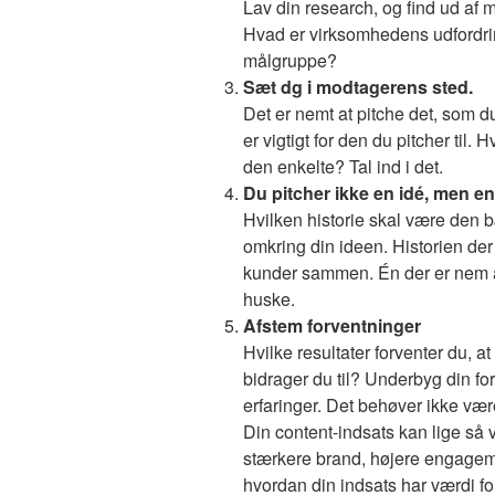
Lav din research, og find ud af
Hvad er virksomhedens udfordr
målgruppe?
Sæt dg i modtagerens sted.
Det er nemt at pitche det, som d
er vigtigt for den du pitcher til. 
den enkelte? Tal ind i det.
Du pitcher ikke en idé, men en
Hvilken historie skal være den 
omkring din ideen. Historien de
kunder sammen. Én der er nem at
huske.
Afstem forventninger
Hvilke resultater forventer du, at
bidrager du til? Underbyg din fo
erfaringer. Det behøver ikke vær
Din content-indsats kan lige så v
stærkere brand, højere engagement
hvordan din indsats har værdi fo