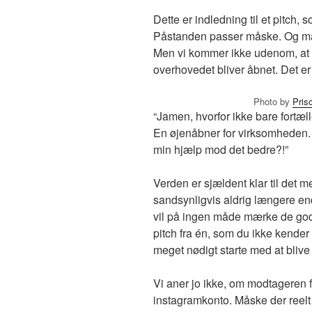
Dette er indledning til et pitch,
Påstanden passer måske. Og mås
Men vi kommer ikke udenom, at å
overhovedet bliver åbnet. Det er 
Photo by
Pris
“Jamen, hvorfor ikke bare fortæ
En øjenåbner for virksomheden. S
min hjælp mod det bedre?!”
Verden er sjældent klar til det m
sandsynligvis aldrig længere e
vil på ingen måde mærke de gode
pitch fra én, som du ikke kender 
meget nødigt starte med at blive
Vi aner jo ikke, om modtageren f
instagramkonto. Måske der reelt