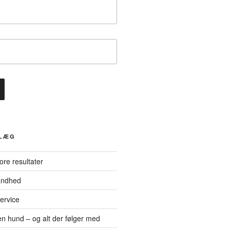
DLÆG
tore resultater
andhed
ervice
n hund – og alt der følger med