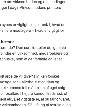
 mere om virksomheden og din modtager.
inger i dag? Virksomhedens primære
u synes er vigtigt – men tænk i, hvad der
Hvis flere modtagere – hvad er vigtigt for
 historie
bærende? Den som fortæller det geniale
r binder en virksomhed, medarbejdere og
 huske, nem at genfortælle og let at
 dit arbejde vil give? Hvilken forskel
rudsigelser – allerhelst med data og
e et kommercielt mål i form af øget salg.
el resultere i højere kundetilfredshed, et
 etc. Det vigtigste er, at du får forklaret,
r virksomheden. Så måling af resultatet og