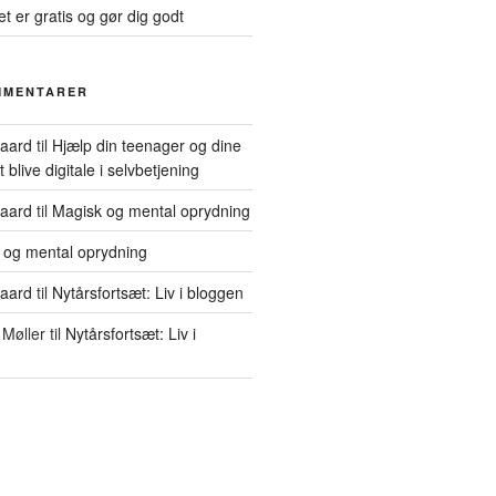
et er gratis og gør dig godt
MMENTARER
gaard
til
Hjælp din teenager og dine
blive digitale i selvbetjening
gaard
til
Magisk og mental oprydning
 og mental oprydning
gaard
til
Nytårsfortsæt: Liv i bloggen
Møller
til
Nytårsfortsæt: Liv i