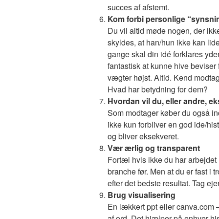
succes af afstemt.
Kom forbi personlige “synsni
Du vil altid møde nogen, der ikke
skyldes, at han/hun ikke kan lide
gange skal din idé forklares yder
fantastisk at kunne hive bevise
vægter højst. Altid. Kend modta
Hvad har betydning for dem?
Hvordan vil du, eller andre, e
Som modtager køber du også ind 
ikke kun forbliver en god ide/his
og bliver eksekveret.
Vær ærlig og transparent
Fortæl hvis ikke du har arbejdet
branche før. Men at du er fast i t
efter det bedste resultat. Tag eje
Brug visualisering
En lækkert ppt eller canva.com 
af ord. Det hjælper på enhver hist