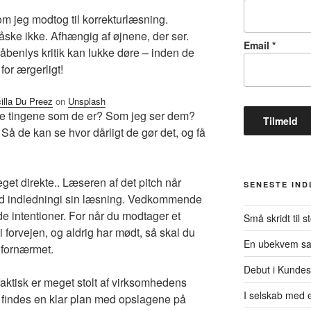
 som jeg modtog til korrekturlæsning.
ke ikke. Afhængig af øjnene, der ser.
Email
*
benlys kritik kan lukke døre – inden de
for ærgerligt!
cilla Du Preez
on
Unsplash
lle tingene som de er? Som jeg ser dem?
å de kan se hvor dårligt de gør det, og få
eget direkte.. Læseren af det pitch når
SENESTE IN
nd indledningi sin læsning. Vedkommende
 intentioner. For når du modtager et
Små skridt til s
i forvejen, og aldrig har mødt, så skal du
En ubekvem s
 fornærmet.
Debut i Kundes
aktisk er meget stolt af virksomhedens
I selskab med e
 findes en klar plan med opslagene på