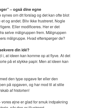
nger” – også dine egne
 synes om dit forslag og det kan ofte blot
 et og andet. Bliv ikke frustreret. Nogle
ligere. Eller modificeres. Her er det
r fra selve målgruppen frem. Målgruppen
gers målgruppe. Hvad efterspørger de?
ksekvere din idé?
i, at ideen kan komme op at flyve. At det
torie på et stykke papir. Men at ideen kan
 med den type opgave før eller den
roen på opgaven, og har mod til at stile
rskab af historien!
– vores øjne er glad for smuk indpakning
orie, når den er illustreret.