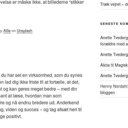
else er måske ikke, at billederne “stikker
Træk vejret – d
SENESTE KO
by
Allie
on
Unsplash
Anette Tveder
forældre med at 
Anette Tveder
Alicia
til
Magisk
ordi du har set en virksomhed, som du synes
Anette Tveder
ad dig ikke friste til at fortælle, at det,
Henny Nordahl 
t og kan gøres meget bedre – med din
bloggen
ssant at læse, hvordan man som
dre og nå endnu bredere ud. Anderkend
ng, viden og succes – og tag afsæt heri til
ge positivt.