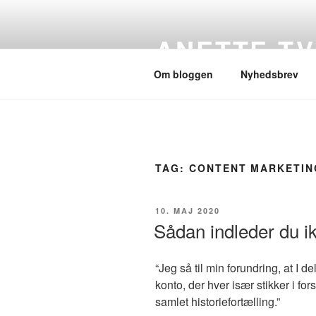
Videre
til
ANETTE T
indhold
Om bloggen
Nyhedsbrev
TAG:
CONTENT MARKETIN
UDGIVET
10. MAJ 2020
DEN
Sådan indleder du ik
“Jeg så til min forundring, at I d
konto, der hver især stikker i fo
samlet historiefortælling.”