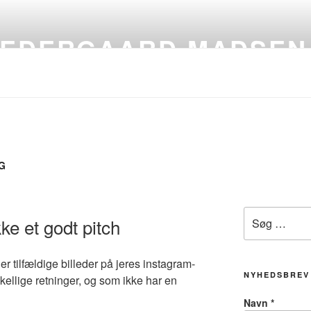
VEDERGAARD MADSEN
G
Søg
ke et godt pitch
efter:
eler tilfældige billeder på jeres instagram-
NYHEDSBREV
rskellige retninger, og som ikke har en
Navn
*