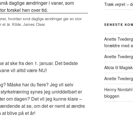
Træk vejret – d
strerer, hvordan små daglige ændringer gør en stor
r et år. Kilde: James Clear.
SENESTE KO
Anette Tveder
forældre med at 
Anette Tveder
 at ske fra den 1. januar. Det bedste
Alicia
til
Magisk
vane vil altid være NU!
Anette Tveder
? Måske har du flere? Jeg vil selv
Henny Nordahl 
 styrketræning synes jeg umiddelbart er
bloggen
tter om dagen? Det vil jeg kunne klare –
pændende at se, om det er nemt at ændre
 at blive på et år!