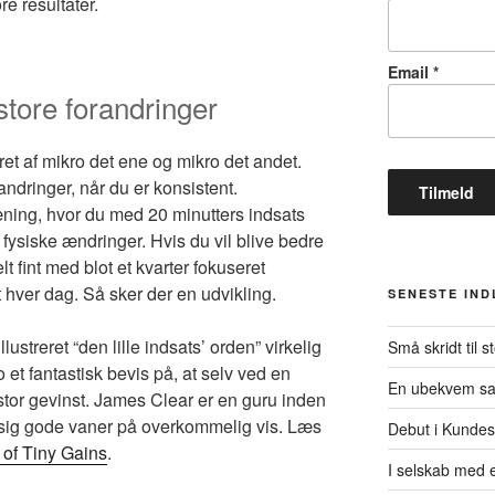
re resultater.
Email
*
tore forandringer
ret af mikro det ene og mikro det andet.
randringer, når du er konsistent.
ning, hvor du med 20 minutters indsats
fysiske ændringer. Hvis du vil blive bedre
elt fint med blot et kvarter fokuseret
t hver dag. Så sker der en udvikling.
SENESTE IN
streret “den lille indsats’ orden” virkelig
Små skridt til s
jo et fantastisk bevis på, at selv ved en
En ubekvem s
 stor gevinst. James Clear er en guru inden
 sig gode vaner på overkommelig vis. Læs
Debut i Kundes
of Tiny Gains
.
I selskab med e