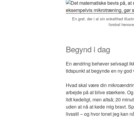
En graf, der i al sin enkelthed illu
forskel henove
Begynd i dag
En ændring behøver selvsagt ikke
tidspunkt at begynde en ny god 
Hvad skal være din mikroændring
arbejde på at blive stærkere. Og
lidt kedeligt, men altså; 20 minu
uden at nå at kede mig bravt. S
livsstil – og hvor tonet jeg kan nå