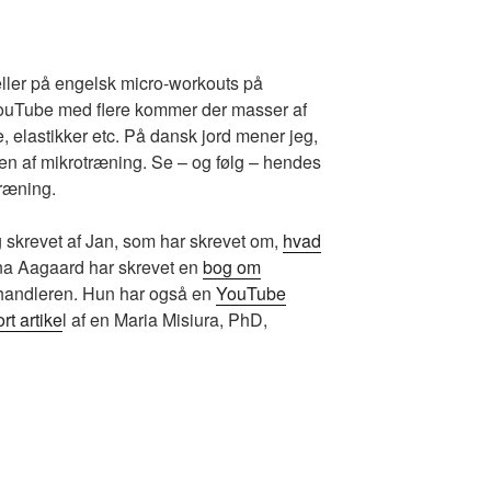
ller på engelsk micro-workouts på
ouTube med flere kommer der masser af
, elastikker etc. På dansk jord mener jeg,
n af mikrotræning. Se – og følg – hendes
ræning.
 skrevet af Jan, som har skrevet om,
hvad
a Aagaard har skrevet en
bog om
handleren. Hun har også en
YouTube
ort artike
l af en Maria Misiura, PhD,