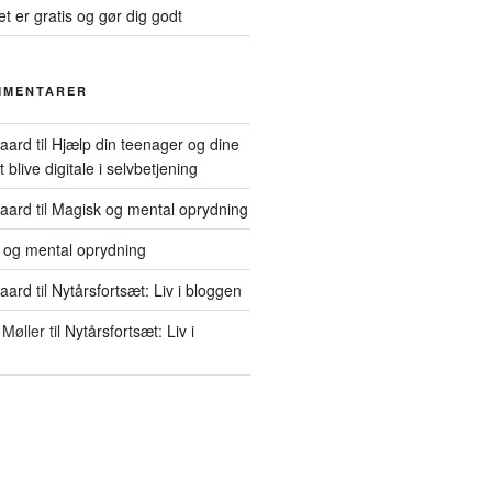
et er gratis og gør dig godt
MMENTARER
gaard
til
Hjælp din teenager og dine
blive digitale i selvbetjening
gaard
til
Magisk og mental oprydning
 og mental oprydning
gaard
til
Nytårsfortsæt: Liv i bloggen
Møller
til
Nytårsfortsæt: Liv i