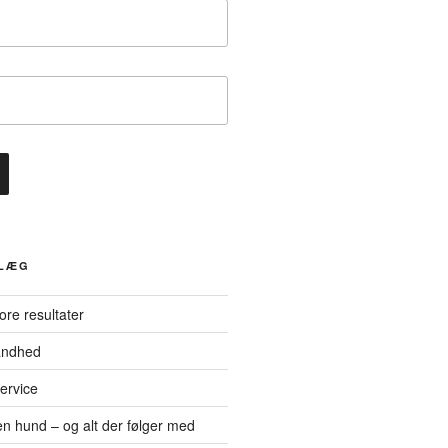
DLÆG
tore resultater
andhed
ervice
n hund – og alt der følger med