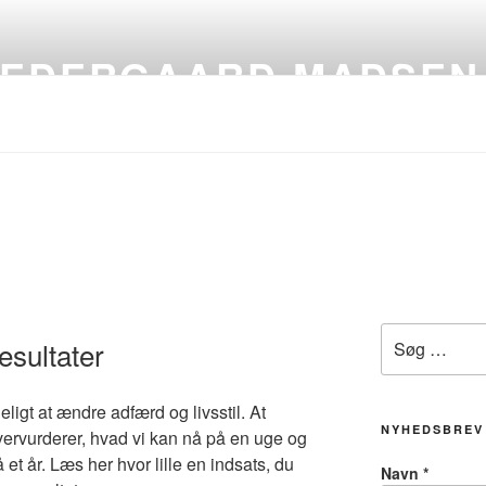
VEDERGAARD MADSEN
Søg
resultater
efter:
igt at ændre adfærd og livsstil. At
NYHEDSBREV
vervurderer, hvad vi kan nå på en uge og
et år. Læs her hvor lille en indsats, du
Navn
*