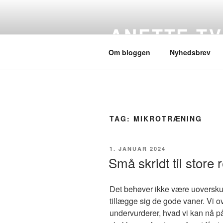
Videre
til
ANETTE T
indhold
Om bloggen
Nyhedsbrev
TAG:
MIKROTRÆNING
UDGIVET
1. JANUAR 2024
DEN
Små skridt til store 
Det behøver ikke være uoverskuel
tillægge sig de gode vaner. Vi o
undervurderer, hvad vi kan nå på 