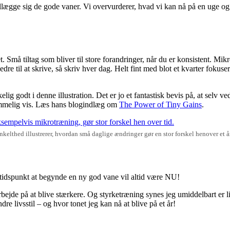
llægge sig de gode vaner. Vi overvurderer, hvad vi kan nå på en uge og u
et. Små tiltag som bliver til store forandringer, når du er konsistent. M
re til at skrive, så skriv hver dag. Helt fint med blot et kvarter fokuse
lig godt i denne illustration. Det er jo et fantastisk bevis på, at selv ve
ommelig vis. Læs hans blogindlæg om
The Power of Tiny Gains
.
 enkelthed illustrerer, hvordan små daglige ændringer gør en stor forskel henover et å
 tidspunkt at begynde en ny god vane vil altid være NU!
ejde på at blive stærkere. Og styrketræning synes jeg umiddelbart er li
e livsstil – og hvor tonet jeg kan nå at blive på et år!