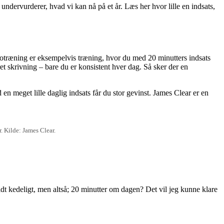
ndervurderer, hvad vi kan nå på et år. Læs her hvor lille en indsats,
ikrotræning er eksempelvis træning, hvor du med 20 minutters indsats
ret skrivning – bare du er konsistent hver dag. Så sker der en
d en meget lille daglig indsats får du stor gevinst. James Clear er en
r. Kilde: James Clear.
dt kedeligt, men altså; 20 minutter om dagen? Det vil jeg kunne klare