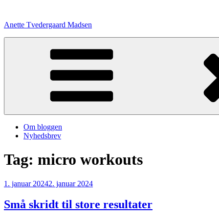
Videre
til
Anette Tvedergaard Madsen
indhold
Om bloggen
Nyhedsbrev
Tag:
micro workouts
Udgivet
1. januar 2024
2. januar 2024
den
Små skridt til store resultater