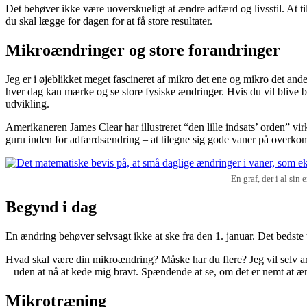
Det behøver ikke være uoverskueligt at ændre adfærd og livsstil. At ti
du skal lægge for dagen for at få store resultater.
Mikroændringer og store forandringer
Jeg er i øjeblikket meget fascineret af mikro det ene og mikro det and
hver dag kan mærke og se store fysiske ændringer. Hvis du vil blive bed
udvikling.
Amerikaneren James Clear har illustreret “den lille indsats’ orden” virke
guru inden for adfærdsændring – at tilegne sig gode vaner på overk
En graf, der i al sin
Begynd i dag
En ændring behøver selvsagt ikke at ske fra den 1. januar. Det bedste
Hvad skal være din mikroændring? Måske har du flere? Jeg vil selv arb
– uden at nå at kede mig bravt. Spændende at se, om det er nemt at ændr
Mikrotræning